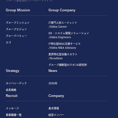
グループ運営会社(コーポレートサイト)
Group Mission
Group Company
グループミッション
IT専門人材エージェント
/AIdea Career
グループビジョン
DX・システム開発ソリューション
グループバリュー
/AIdea Engineers
ロゴ
IT特化型M&A支援サービス
/AIdea M&A Advisory
業界特化型自動スカウト
/Scoutless
グループ横断型AIラボ/AI研究所
Strategy
News
カンパニーデック
2026年
成長戦略
Recruit
Company
メッセージ
基本情報
募集職種一覧
経営メンバー