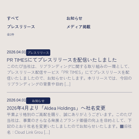
業界特化型自動スカウト/Scoutless
グループ横断型AIラボ/AI研究所
すべて
お知らせ
プレスリリース
メディア掲載
Strategy
全2件
カンパニーデック
成長戦略
2026.04.01
プレスリリース
PR TIMESにてプレスリリースを配信いたしました
News
このたび当社は、リブランディングに関する取り組みの一環として、
プレスリリース配信サービス「PR TIMES」にてプレスリリースを配
信いたしましたので、お知らせいたします。本リリースでは、今回の
リブランディングの背景や目的 […]
2026年
2026.04.01
お知らせ
Recruit
2026年4月より「AIdea Holdings」へ社名変更
平素より格別のご高配を賜り、誠にありがとうございます。このたび
当社は、事業のさらなる発展とブランド価値の向上を目的として、下
メッセージ
募集職種一覧
記のとおり社名を変更いたしましたのでお知らせいたします。■旧社
名：Cloud Link Grou […]