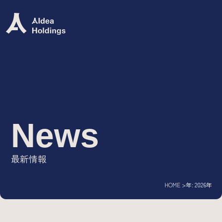
Group Mission
グループミッション
グループビジョン
グループバリュー
ロゴ
News
Group Company
最新情報
IT専門人材エージェント/
AIdea Career
HOME
年:
2026年
DX・システム開発ソリューション/
AIdea Engineers
IT特化型M&A支援サービス/
AIdea M&A Advisory