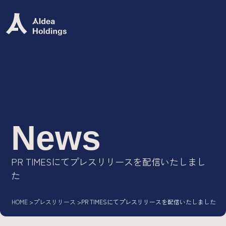
Group Mission
グループミッション
グループビジョン
グループバリュー
ロゴ
News
Group Company
PR TIMESにてプレスリリースを配信いたしまし
た
IT専門人材エージェント/
AIdea Career
DX・システム開発ソリューション/
HOME
プレスリリース
PR TIMESにてプレスリリースを配信いたしました
AIdea Engineers
IT特化型M&A支援サービス/
AIdea M&A Advisory