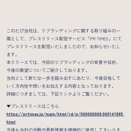
業界特化型自動スカウト/Scoutless
グループ横断型AIラボ/AI研究所
Strategy
このたび当社は、リブランディングに関する取り組みの一
環として、プレスリリース配信サービス「PR TIMES」にて
カンパニーデック
成長戦略
プレスリリースを配信いたしましたので、お知らせいたし
ます。
本リリースでは、今回のリブランディングの背景や目的、
News
今後の展望についてご紹介しております。
当社として新たな一歩を踏み出すにあたり、今後目指して
2026年
いく方向性や想いをお伝えする内容となっております。
詳細につきましては、下記リンクよりご覧ください。
Recruit
▼プレスリリースはこちら
https://prtimes.jp/main/html/rd/p/000000008.000141885.
メッセージ
募集職種一覧
html
今後も当社の活動や最新情報を積極的に発信してまいりま