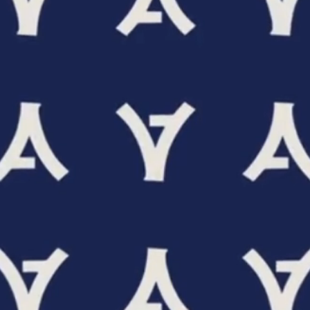
業界特化型自動スカウト/Scoutless
グループ横断型AIラボ/AI研究所
Strategy
カンパニーデック
成長戦略
News
2026年
Recruit
メッセージ
募集職種一覧