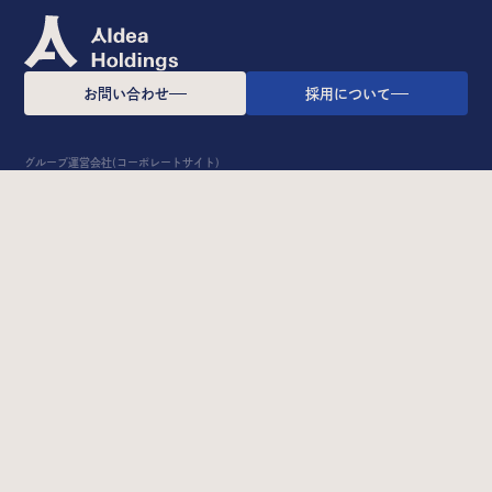
お問い合わせ
採用について
グループ運営会社(コーポレートサイト)
Group Mission
Group Company
グループミッション
IT専門人材エージェント
/AIdea Career
グループビジョン
DX・システム開発ソリューション
グループバリュー
/AIdea Engineers
ロゴ
IT特化型M&A支援サービス
/AIdea M&A Advisory
業界特化型自動スカウト
/Scoutless
グループ横断型AIラボ/AI研究所
Strategy
News