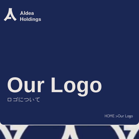
Group Mission
グループミッション
グループビジョン
グループバリュー
ロゴ
Our Logo
Group Company
ロゴについて
IT専門人材エージェント/
AIdea Career
HOME
Our Logo
DX・システム開発ソリューション/
AIdea Engineers
IT特化型M&A支援サービス/
AIdea M&A Advisory