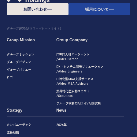
お問い合わせ
採用について
グループ運営会社(コーポレートサイト)
Group Mission
Group Company
グループミッション
IT専門人材エージェント
/AIdea Career
グループビジョン
DX・システム開発ソリューション
グループバリュー
/AIdea Engineers
ロゴ
IT特化型M&A支援サービス
/AIdea M&A Advisory
業界特化型自動スカウト
/Scoutless
グループ横断型AIラボ/AI研究所
Strategy
News
カンパニーデック
2026年
成長戦略