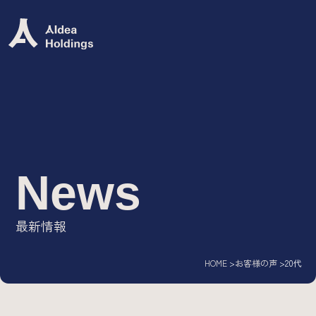
Group Mission
グループミッション
グループバリュー
News
Group Company
最新情報
IT専門人材エージェント/
AIdea Career
HOME
お客様の声
20代
DX・システム開発ソリューション/
AIdea Engineers
IT特化型M&A支援サービス/
AIdea M&A Advisory