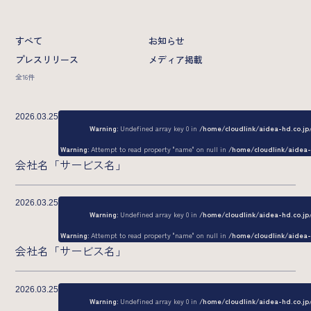
業界特化型自動スカウト/Scoutless
グループ横断型AIラボ/AI研究所
すべて
お知らせ
プレスリリース
メディア掲載
Strategy
全16件
カンパニーデック
2026.03.25
Warning
: Undefined array key 0 in
/home/cloudlink/aidea-hd.co.j
News
Warning
: Attempt to read property "name" on null in
/home/cloudlink/aidea
会社名「サービス名」
2026年
2026.03.25
Warning
: Undefined array key 0 in
/home/cloudlink/aidea-hd.co.j
Recruit
Warning
: Attempt to read property "name" on null in
/home/cloudlink/aidea
会社名「サービス名」
メッセージ
2026.03.25
Warning
: Undefined array key 0 in
/home/cloudlink/aidea-hd.co.j