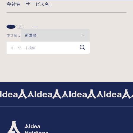
会社名「サービス名」
1
2
投
並び替え
稿
の
ペ
ー
ジ
送
り