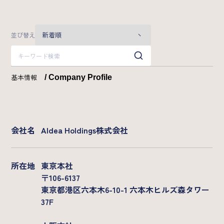
業界特化型自動スカウト/Scoutless
グループ横断型AIラボ/AI研究所
並び替え
Strategy
カンパニーデック
成長戦略
基本情報
/ Company Profile
News
会社名
AIdea Holdings株式会社
2026年
所在地
東京本社
Recruit
〒106-6137
東京都港区六本木6-10-1 六本木ヒルズ森タワー
メッセージ
募集職種一覧
37F