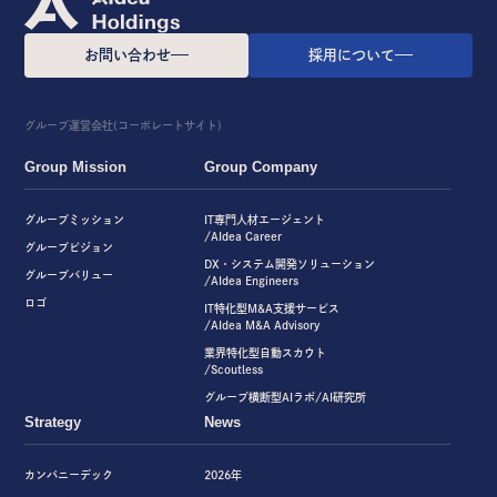
お問い合わせ
採用について
グループ運営会社(コーポレートサイト)
Group Mission
Group Company
グループミッション
IT専門人材エージェント
/AIdea Career
グループビジョン
DX・システム開発ソリューション
グループバリュー
/AIdea Engineers
ロゴ
IT特化型M&A支援サービス
/AIdea M&A Advisory
業界特化型自動スカウト
/Scoutless
グループ横断型AIラボ/AI研究所
Strategy
News
カンパニーデック
2026年