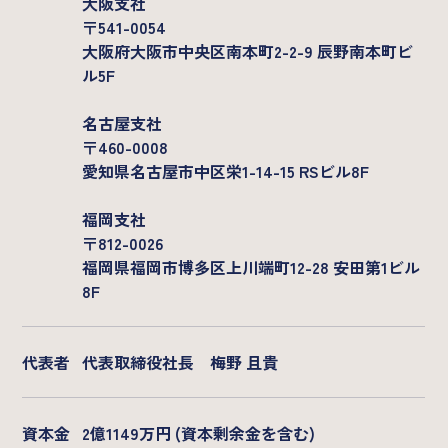
大阪支社
Company
〒541-0054
大阪府大阪市中央区南本町2-2-9 辰野南本町ビ
基本情報
メンバー
ル5F
沿革
名古屋支社
〒460-0008
愛知県名古屋市中区栄1-14-15 RSビル8F
福岡支社
〒812-0026
福岡県福岡市博多区上川端町12-28 安田第1ビル
8F
代表者
代表取締役社長 梅野 且貴
資本金
2億1149万円 (資本剰余金を含む)