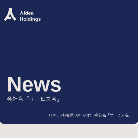
Group Mission
グループミッション
グループビジョン
グループバリュー
ロゴ
News
Group Company
会社名「サービス名」
IT専門人材エージェント/
AIdea Career
HOME
お客様の声
20代
会社名「サービス名」
DX・システム開発ソリューション/
AIdea Engineers
IT特化型M&A支援サービス/
AIdea M&A Advisory