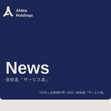
Group Mission
グループミッション
グループビジョン
グループバリュー
ロゴ
News
Group Company
会社名「サービス名」
IT専門人材エージェント/
AIdea Career
HOME
お客様の声
20代
会社名「サービス名」
DX・システム開発ソリューション/
AIdea Engineers
IT特化型M&A支援サービス/
AIdea M&A Advisory