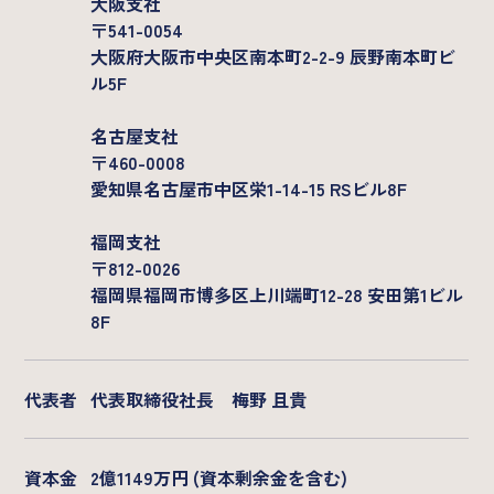
大阪支社
Company
〒541-0054
大阪府大阪市中央区南本町2-2-9 辰野南本町ビ
基本情報
メンバー
ル5F
沿革
名古屋支社
〒460-0008
愛知県名古屋市中区栄1-14-15 RSビル8F
福岡支社
〒812-0026
福岡県福岡市博多区上川端町12-28 安田第1ビル
8F
代表者
代表取締役社長 梅野 且貴
資本金
2億1149万円 (資本剰余金を含む)