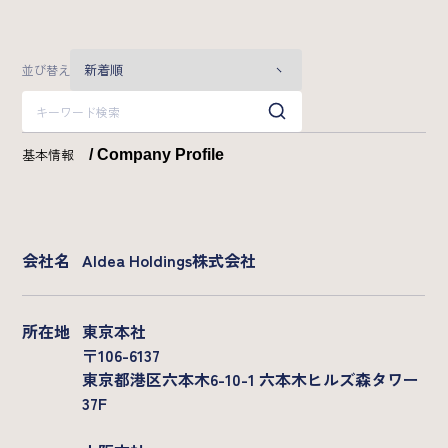
業界特化型自動スカウト/Scoutless
グループ横断型AIラボ/AI研究所
並び替え
Strategy
カンパニーデック
成長戦略
基本情報
/ Company Profile
News
会社名
AIdea Holdings株式会社
2026年
所在地
東京本社
Recruit
〒106-6137
東京都港区六本木6-10-1 六本木ヒルズ森タワー
メッセージ
募集職種一覧
37F