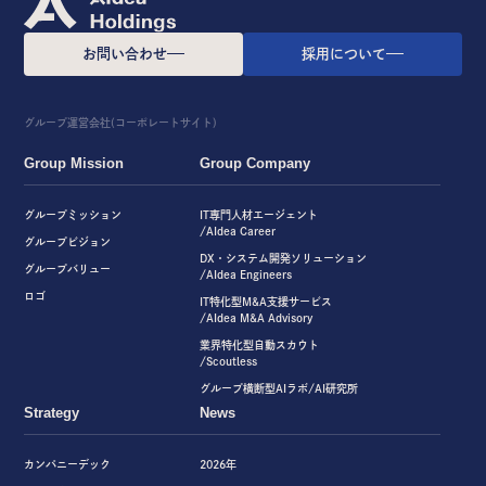
お問い合わせ
採用について
グループ運営会社(コーポレートサイト)
Group Mission
Group Company
グループミッション
IT専門人材エージェント
/AIdea Career
グループビジョン
DX・システム開発ソリューション
グループバリュー
/AIdea Engineers
ロゴ
IT特化型M&A支援サービス
/AIdea M&A Advisory
業界特化型自動スカウト
/Scoutless
グループ横断型AIラボ/AI研究所
Strategy
News
カンパニーデック
2026年