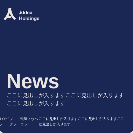
Group Mission
グループミッション
グループビジョン
グループバリュー
ロゴ
News
Group Company
ここに見出しが入りますここに見出しが入ります
ここに見出しが入ります
IT専門人材エージェント/
AIdea Career
DX・システム開発ソリューション/
HOME
ブロ
転職ノウハ
ここに見出しが入りますここに見出しが入りますここ
AIdea Engineers
グ
ウ
に見出しが入ります
IT特化型M&A支援サービス/
AIdea M&A Advisory