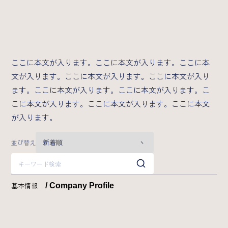
業界特化型自動スカウト/Scoutless
グループ横断型AIラボ/AI研究所
Strategy
ここに本文が入ります。ここに本文が入ります。ここに本
文が入ります。ここに本文が入ります。ここに本文が入り
カンパニーデック
成長戦略
ます。ここに本文が入ります。ここに本文が入ります。こ
こに本文が入ります。ここに本文が入ります。ここに本文
News
が入ります。
2026年
並び替え
Recruit
基本情報
/ Company Profile
メッセージ
募集職種一覧