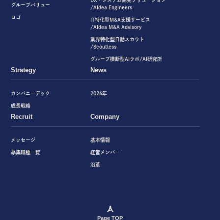
グループバリュー
/AIdea Engineers
ロゴ
IT特化型M&A支援サービス
/AIdea M&A Advisory
業界特化型自動スカウト
/Scoutless
グループ横断型AIラボ/AI研究所
Strategy
News
カンパニーデック
2026年
成長戦略
Recruit
Company
メッセージ
基本情報
募集職種一覧
経営メンバー
沿革
Page TOP