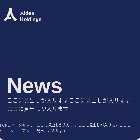
Group Mission
グループミッション
グループビジョン
グループバリュー
ロゴ
News
Group Company
ここに見出しが入りますここに見出しが入ります
ここに見出しが入ります
IT専門人材エージェント/
AIdea Career
DX・システム開発ソリューション/
HOME
ブログ
キャリ
ここに見出しが入りますここに見出しが入りますここに
AIdea Engineers
ア
見出しが入ります
IT特化型M&A支援サービス/
AIdea M&A Advisory