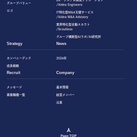
グループバリュー
/AIdea Engineers
ロゴ
IT特化型M&A支援サービス
/AIdea M&A Advisory
業界特化型自動スカウト
/Scoutless
グループ横断型AIラボ/AI研究所
Strategy
News
カンパニーデック
2026年
成長戦略
Recruit
Company
メッセージ
基本情報
募集職種一覧
経営メンバー
沿革
Page TOP