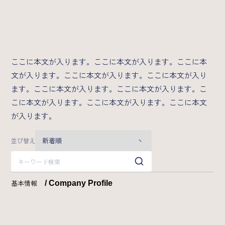
業界特化型自動スカウト/Scoutless
グループ横断型AIラボ/AI研究所
Strategy
ここに本文が入ります。ここに本文が入ります。ここに本
文が入ります。ここに本文が入ります。ここに本文が入り
カンパニーデック
成長戦略
ます。ここに本文が入ります。ここに本文が入ります。こ
こに本文が入ります。ここに本文が入ります。ここに本文
News
が入ります。
2026年
並び替え
Recruit
基本情報
/ Company Profile
メッセージ
募集職種一覧